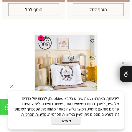
הוסף לסל
הוסף לסל
23%
✕
לידיעתך, באתרנו נעשה שימוש בקבצי Cookies, לרבות של צדדים
שלישיים, לצורך ניתוח השימוש באתר, שיפור חוויית הגלישה והצגת
סט מצעים למיטת תינוק/מעבר 100%
פרסום מותאם אישית. המשך גלישה באתר מהווה את הסכמתך לשימוש
כותנה סאטן דגם רויאל טדי בז'
זה. לפרטים נוספים ניתן לעיין במדיניות הפרטיות.
מדיניות הפרטיות
מאשר